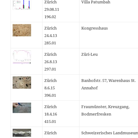
Zürich
Villa Patumbah
29.08.11
196.02
Zürich
Kongresshaus
24.4.13
285.01
Zürich
Züri-Leu
26.8.13
297.01
Zürich
Banhofstr. 57, Warenhaus St.
8.6.15
Annahof
396.01
Zürich
Fraumünster, Kreuzgang,
18.4.16
Bodmerfresken
415.01
Zürich
Schweizerisches Landmuseum