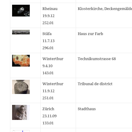
Rheinau
Klosterkirche, Deckengemäld
19.9.12
252.01
Stäfa
Haus zur Farb
11.7.13
296.01
Winterthur
Technikumstrasse 68
9.4.10
143.01
Winterthur
Tribunal de district
11.9.12
251.01
Zürich
Stadthaus
23.11.09
133.01