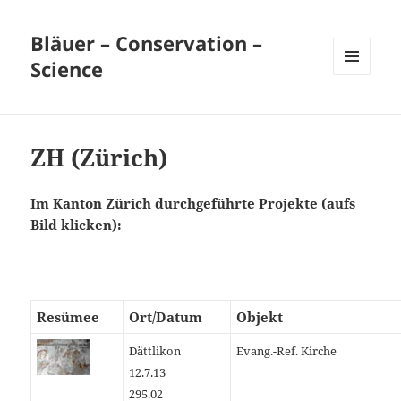
Bläuer – Conservation –
Science
MENÜ
UND
WIDGETS
ZH (Zürich)
Im Kanton Zürich durchgeführte Projekte (aufs
Bild klicken):
Resümee
Ort/Datum
Objekt
Dättlikon
Evang.-Ref. Kirche
12.7.13
295.02