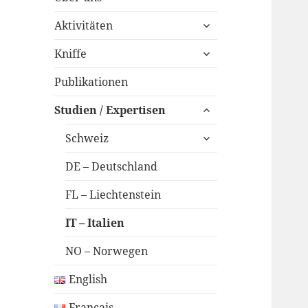
untermenü
Aktivitäten
anzeigen
untermenü
Kniffe
anzeigen
Publikationen
untermenü
Studien / Expertisen
anzeigen
untermenü
Schweiz
anzeigen
DE – Deutschland
FL – Liechtenstein
IT – Italien
NO – Norwegen
English
Français