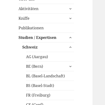
untermenü
Aktivitäten
anzeigen
untermenü
Kniffe
anzeigen
Publikationen
untermenü
Studien / Expertisen
anzeigen
untermenü
Schweiz
anzeigen
AG (Aargau)
untermenü
BE (Bern)
anzeigen
BL (Basel-Landschaft)
BS (Basel-Stadt)
FR (Freiburg)
GE (Genf)