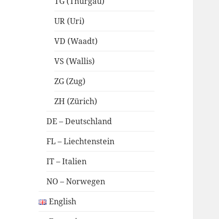
TG (Thurgau)
UR (Uri)
VD (Waadt)
VS (Wallis)
ZG (Zug)
ZH (Zürich)
DE – Deutschland
FL – Liechtenstein
IT – Italien
NO – Norwegen
English