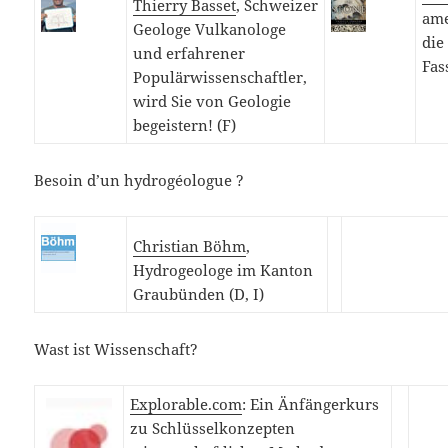
Thierry Basset
, Schweizer
ame
Geologe Vulkanologe
die
und erfahrener
Fas
Populärwissenschaftler,
wird Sie von Geologie
begeistern! (F)
Besoin d’un hydrogéologue ?
Christian Böhm
,
Hydrogeologe im Kanton
Graubünden (D, I)
Wast ist Wissenschaft?
Explorable.com
: Ein Änfängerkurs
zu Schlüsselkonzepten