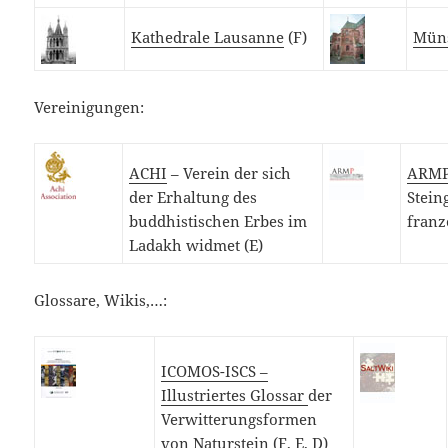
Kathedrale Lausanne
(F)
Müns
Vereinigungen:
ACHI
– Verein der sich
ARM
der Erhaltung des
Stein
buddhistischen Erbes im
franz
Ladakh widmet (E)
Glossare, Wikis,…:
ICOMOS-ISCS –
Illustriertes Glossar
der
Verwitterungsformen
von Naturstein (F, E, D)