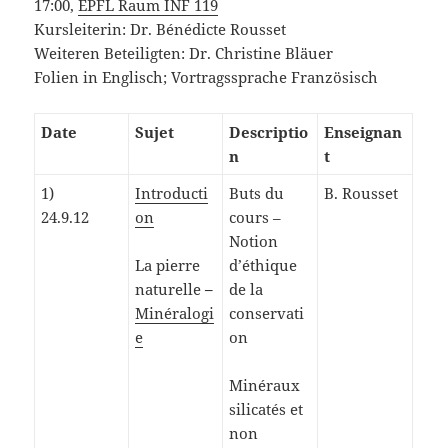
17:00,
EPFL Raum INF 119
Kursleiterin: Dr. Bénédicte Rousset
Weiteren Beteiligten: Dr. Christine Bläuer
Folien in Englisch; Vortragssprache Französisch
Date
Sujet
Descriptio
Enseignan
n
t
1)
Introducti
Buts du
B. Rousset
24.9.12
on
cours –
Notion
La pierre
d’éthique
naturelle
–
de la
Minéralogi
conservati
e
on
Minéraux
silicatés et
non