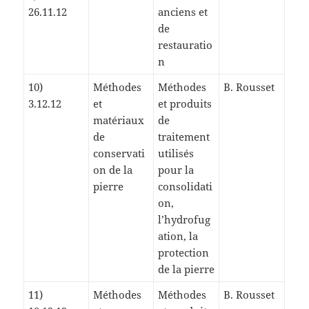
26.11.12
anciens et
de
restauratio
n
10)
Méthodes
Méthodes
B. Rousset
3.12.12
et
et produits
matériaux
de
de
traitement
conservati
utilisés
on de la
pour la
pierre
consolidati
on,
l’hydrofug
ation, la
protection
de la pierre
11)
Méthodes
Méthodes
B. Rousset