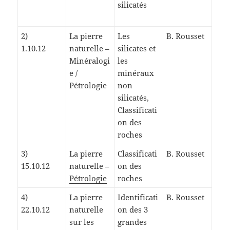
silicatés
2)
La pierre
Les
B. Rousset
1.10.12
naturelle –
silicates et
Minéralogi
les
e /
minéraux
Pétrologie
non
silicatés,
Classificati
on des
roches
3)
La pierre
Classificati
B. Rousset
15.10.12
naturelle –
on des
Pétrologie
roches
4)
La pierre
Identificati
B. Rousset
22.10.12
naturelle
on des 3
sur les
grandes