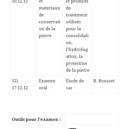
10.12.12
et
et produits
matériaux
de
de
traitement
conservati
utilisés
on de la
pour la
pierre
consolidati
on,
l’hydrofug
ation, la
protection
de la pierre
12)
Examen
Étude de
B. Rousset
17.12.12
oral
cas
Outils pour l’examen :