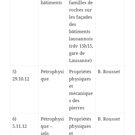
bâtiments
familles de
roches sur
les façades
des
bâtiments
lausannois
(rdv 15h15,
gare de
Lausanne)
5)
Pétrophysi
Propriétés
B. Rousset
29.10.12
que
physiques
et
mécanique
s des
pierres
6)
Pétrophysi
Propriétés
B. Rousset
5.11.12
que –
physiques
sels
et