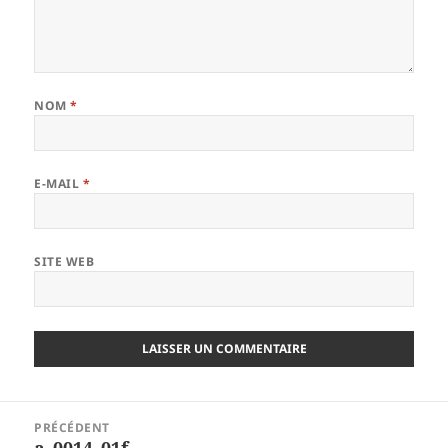
NOM
*
E-MAIL
*
SITE WEB
ALTERNATIVE:
Navigation
PRÉCÉDENT
de