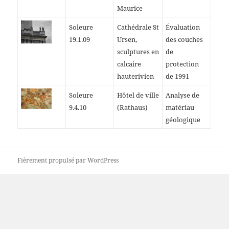
Maurice
Soleure
Cathédrale St
Évaluation
19.1.09
Ursen,
des couches
sculptures en
de
calcaire
protection
hauterivien
de 1991
Soleure
Hôtel de ville
Analyse de
9.4.10
(Rathaus)
matériau
géologique
Fièrement propulsé par WordPress