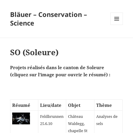
Bläuer – Conservation –
Science
MENU
ET
WIDGETS
SO (Soleure)
Projets réalisés dans le canton de Soleure
(cliquez sur l’image pour ouvrir le résumé) :
Résumé
Lieu/date
Objet
Thème
Feldbrunnen
Château
Analyses de
25.6.10
Waldegg,
sels
chapelle St