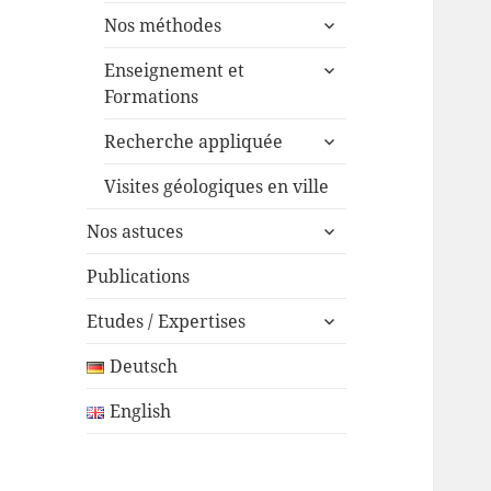
ouvrir
Nos méthodes
le
ouvrir
sous-
Enseignement et
le
menu
Formations
sous-
ouvrir
menu
Recherche appliquée
le
sous-
Visites géologiques en ville
menu
ouvrir
Nos astuces
le
sous-
Publications
menu
ouvrir
Etudes / Expertises
le
sous-
Deutsch
menu
English