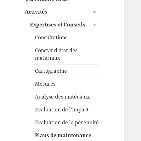
menu
ouvrir
Activités
le
ouvrir
sous-
Expertises et Conseils
le
menu
sous-
Consultations
menu
Constat d’état des
matériaux
Cartographie
Mesures
Analyse des matériaux
Evaluation de l’impact
Evaluation de la pérennité
Plans de maintenance