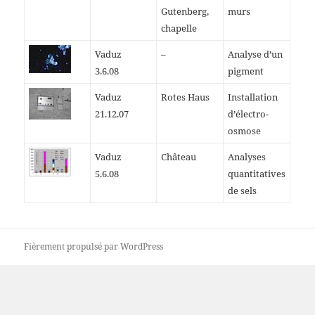
Gutenberg,
murs
chapelle
Vaduz
–
Analyse d’un
3.6.08
pigment
Vaduz
Rotes Haus
Installation
21.12.07
d’électro-
osmose
Vaduz
Château
Analyses
5.6.08
quantitatives
de sels
Fièrement propulsé par WordPress