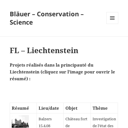
Bläuer – Conservation –
Science
MENU
ET
WIDGETS
FL – Liechtenstein
Projets réalisés
dans la principauté du
Liechtenstein
(cliquez sur l’image pour ouvrir le
résumé) :
Résumé
Lieu/date
Objet
Thème
Balzers
Château fort
Investigation
15.4.08
de
de l’état des