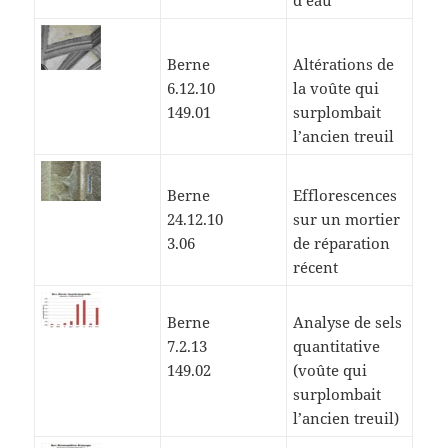
d’eau
Berne
Altérations de
6.12.10
la voûte qui
149.01
surplombait
l’ancien treuil
Berne
Efflorescences
24.12.10
sur un mortier
3.06
de réparation
récent
Berne
Analyse de sels
7.2.13
quantitative
149.02
(voûte qui
surplombait
l’ancien treuil)